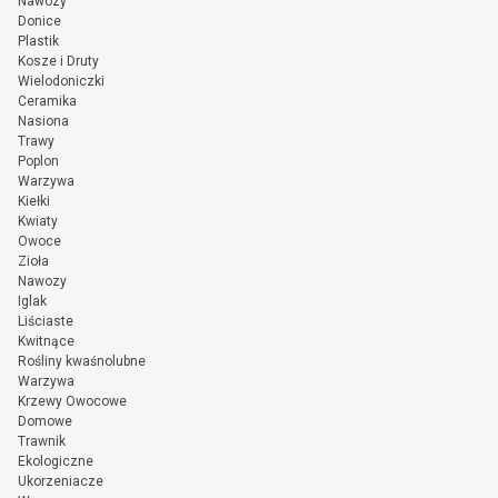
Nawozy
Donice
Plastik
Kosze i Druty
Wielodoniczki
Ceramika
Nasiona
Trawy
Poplon
Warzywa
Kiełki
Kwiaty
Owoce
Zioła
Nawozy
Iglak
Liściaste
Kwitnące
Rośliny kwaśnolubne
Warzywa
Krzewy Owocowe
Domowe
Trawnik
Ekologiczne
Ukorzeniacze