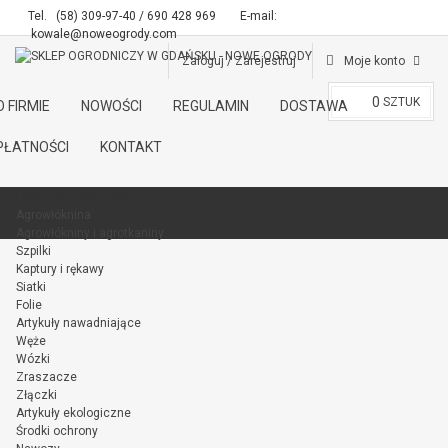
Tel.
(58) 309-97-40 / 690 428 969
E-mail:
kowale@noweogrody.com
Zaloguj / Zarejestruj
Moje konto
0
SZTUK
O FIRMIE
NOWOŚCI
REGULAMIN
DOSTAWA
PŁATNOŚCI
KONTAKT
Kategorie produktów
Agrowłóknina
Agrowłókniny i agrotkaniny
Szpilki
Kaptury i rękawy
Siatki
Folie
Artykuły nawadniające
Węże
Wózki
Zraszacze
Złączki
Artykuły ekologiczne
Środki ochrony