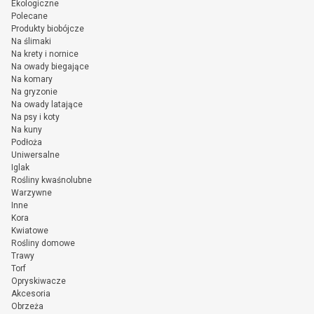
Ekologiczne
Polecane
Produkty biobójcze
Na ślimaki
Na krety i nornice
Na owady biegające
Na komary
Na gryzonie
Na owady latające
Na psy i koty
Na kuny
Podłoża
Uniwersalne
Iglak
Rośliny kwaśnolubne
Warzywne
Inne
Kora
Kwiatowe
Rośliny domowe
Trawy
Torf
Opryskiwacze
Akcesoria
Obrzeża