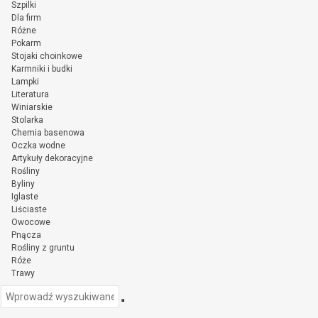
Szpilki
Dla firm
Różne
Pokarm
Stojaki choinkowe
Karmniki i budki
Lampki
Literatura
Winiarskie
Stolarka
Chemia basenowa
Oczka wodne
Artykuły dekoracyjne
Rośliny
Byliny
Iglaste
Liściaste
Owocowe
Pnącza
Rośliny z gruntu
Róże
Trawy