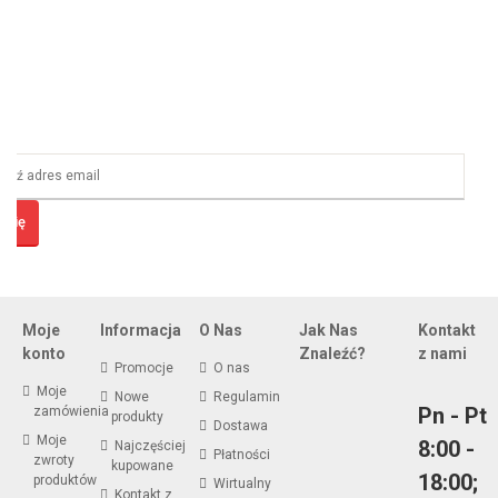
» All best sellers
 Się
Zapisz Się I Zacznij Oszczędzać!
Otrzymuj informacje o nowych ofertach i specjalnych promocjach
Moje
Informacja
O Nas
Jak Nas
Kontakt
konto
Znaleźć?
z nami
Promocje
O nas
Moje
Nowe
Regulamin
Pn - Pt
zamówienia
produkty
Dostawa
Moje
8:00 -
Najczęściej
Płatności
zwroty
kupowane
18:00;
produktów
Wirtualny
Kontakt z