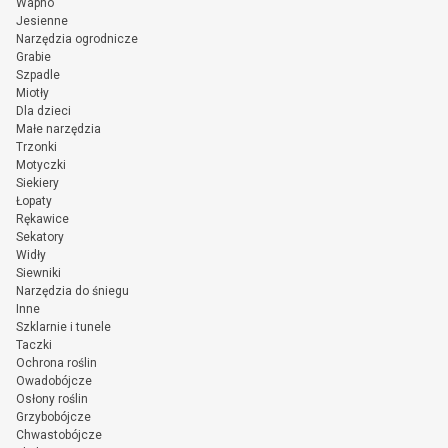
Wapno
Jesienne
Narzędzia ogrodnicze
Grabie
Szpadle
Miotły
Dla dzieci
Małe narzędzia
Trzonki
Motyczki
Siekiery
Łopaty
Rękawice
Sekatory
Widły
Siewniki
Narzędzia do śniegu
Inne
Szklarnie i tunele
Taczki
Ochrona roślin
Owadobójcze
Osłony roślin
Grzybobójcze
Chwastobójcze