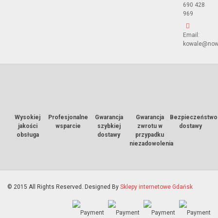
690 428
969
Email:
kowale@now
Wysokiej
Profesjonalne
Gwarancja
Gwarancja
Bezpieczeństwo
jakości
wsparcie
szybkiej
zwrotu w
dostawy
obsługa
dostawy
przypadku
niezadowolenia
© 2015 All Rights Reserved. Designed By
Sklepy internetowe Gdańsk