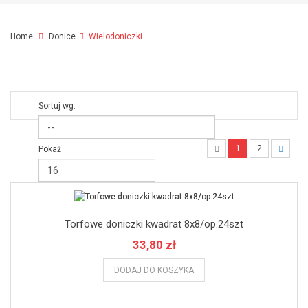
Home
Donice
>
Wielodoniczki
Sortuj wg.
1
2
Pokaż
Torfowe doniczki kwadrat 8x8/op.24szt
33,80 zł
DODAJ DO KOSZYKA