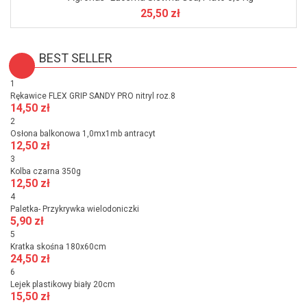
25,50 zł
BEST SELLER
1
Rękawice FLEX GRIP SANDY PRO nitryl roz.8
14,50 zł
2
Osłona balkonowa 1,0mx1mb antracyt
12,50 zł
3
Kolba czarna 350g
12,50 zł
4
Paletka- Przykrywka wielodoniczki
5,90 zł
5
Kratka skośna 180x60cm
24,50 zł
6
Lejek plastikowy biały 20cm
15,50 zł