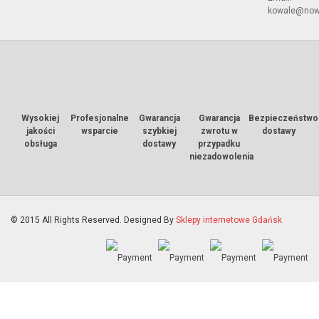
kowale@now
Wysokiej
Profesjonalne
Gwarancja
Gwarancja
Bezpieczeństwo
jakości
wsparcie
szybkiej
zwrotu w
dostawy
obsługa
dostawy
przypadku
niezadowolenia
© 2015 All Rights Reserved. Designed By
Sklepy internetowe Gdańsk