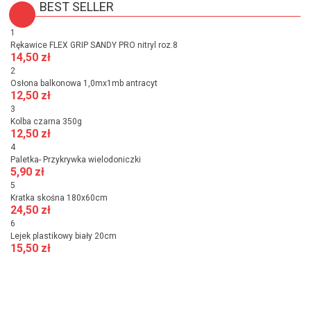
BEST SELLER
1
Rękawice FLEX GRIP SANDY PRO nitryl roz.8
14,50 zł
2
Osłona balkonowa 1,0mx1mb antracyt
12,50 zł
3
Kolba czarna 350g
12,50 zł
4
Paletka- Przykrywka wielodoniczki
5,90 zł
5
Kratka skośna 180x60cm
24,50 zł
6
Lejek plastikowy biały 20cm
15,50 zł
» All best sellers