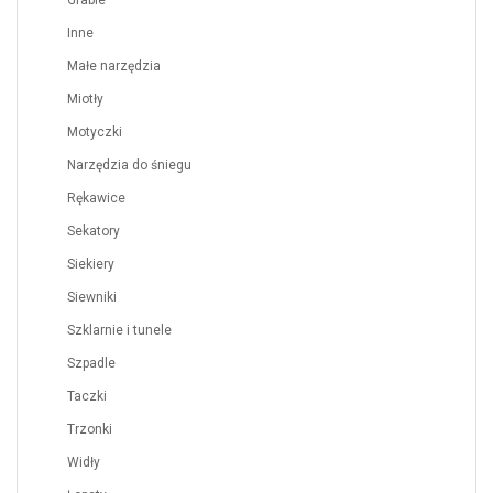
Inne
Małe narzędzia
Miotły
Motyczki
Narzędzia do śniegu
Rękawice
Sekatory
Siekiery
Siewniki
Szklarnie i tunele
Szpadle
Taczki
Trzonki
Widły