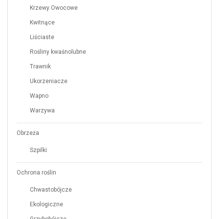
Krzewy Owocowe
Kwitnące
Liściaste
Rośliny kwaśnolubne
Trawnik
Ukorzeniacze
Wapno
Warzywa
Obrzeża
Szpilki
Ochrona roślin
Chwastobójcze
Ekologiczne
Grzybobójcze