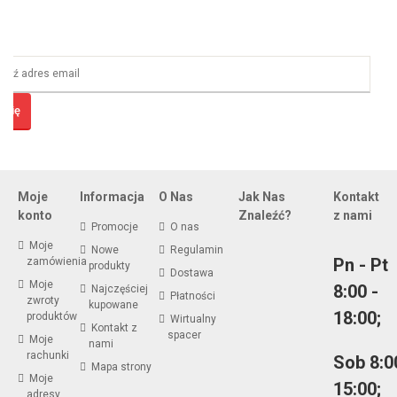
 Się
Zapisz Się I Zacznij Oszczędzać!
Otrzymuj informacje o nowych ofertach i specjalnych promocjach
Moje
Informacja
O Nas
Jak Nas
Kontakt
konto
Znaleźć?
z nami
Promocje
O nas
Moje
Nowe
Regulamin
Pn - Pt
zamówienia
produkty
Dostawa
Moje
8:00 -
Najczęściej
Płatności
zwroty
kupowane
18:00;
produktów
Wirtualny
Kontakt z
spacer
Moje
nami
rachunki
Sob 8:0
Mapa strony
Moje
15:00;
adresy