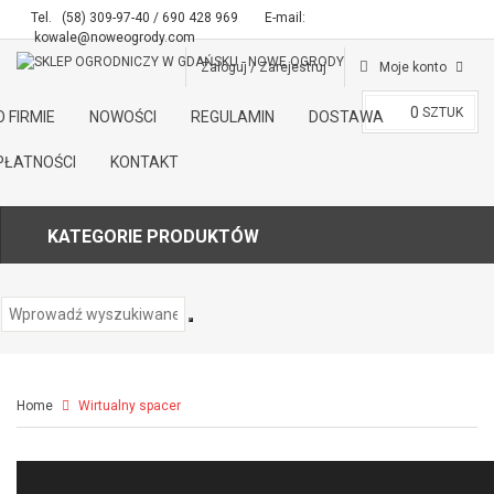
Tel.
(58) 309-97-40 / 690 428 969
E-mail:
kowale@noweogrody.com
Zaloguj / Zarejestruj
Moje konto
0
SZTUK
O FIRMIE
NOWOŚCI
REGULAMIN
DOSTAWA
PŁATNOŚCI
KONTAKT
KATEGORIE PRODUKTÓW
Home
Wirtualny spacer